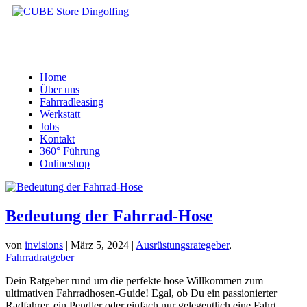
Home
Über uns
Fahrradleasing
Werkstatt
Jobs
Kontakt
360° Führung
Onlineshop
Bedeutung der Fahrrad-Hose
von
invisions
|
März 5, 2024
|
Ausrüstungsrategeber
,
Fahrradratgeber
Dein Ratgeber rund um die perfekte hose Willkommen zum
ultimativen Fahrradhosen-Guide! Egal, ob Du ein passionierter
Radfahrer, ein Pendler oder einfach nur gelegentlich eine Fahrt