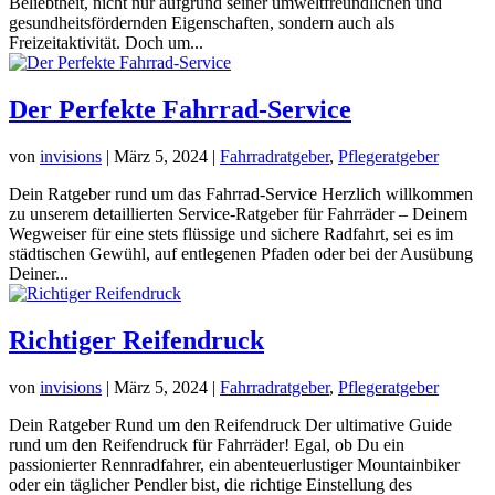
Beliebtheit, nicht nur aufgrund seiner umweltfreundlichen und
gesundheitsfördernden Eigenschaften, sondern auch als
Freizeitaktivität. Doch um...
Der Perfekte Fahrrad-Service
von
invisions
|
März 5, 2024
|
Fahrradratgeber
,
Pflegeratgeber
Dein Ratgeber rund um das Fahrrad-Service Herzlich willkommen
zu unserem detaillierten Service-Ratgeber für Fahrräder – Deinem
Wegweiser für eine stets flüssige und sichere Radfahrt, sei es im
städtischen Gewühl, auf entlegenen Pfaden oder bei der Ausübung
Deiner...
Richtiger Reifendruck
von
invisions
|
März 5, 2024
|
Fahrradratgeber
,
Pflegeratgeber
Dein Ratgeber Rund um den Reifendruck Der ultimative Guide
rund um den Reifendruck für Fahrräder! Egal, ob Du ein
passionierter Rennradfahrer, ein abenteuerlustiger Mountainbiker
oder ein täglicher Pendler bist, die richtige Einstellung des